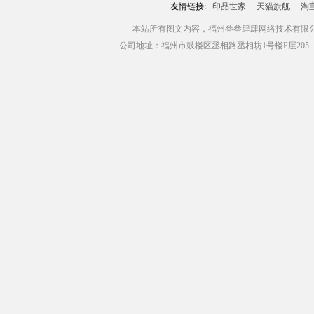
友情链接:
印品世家
天猫旗舰
淘
本站所有图文内容，福州叁叁肆肆网络技术有限公司版权所有 Copyr
公司地址：福州市鼓楼区丞相路丞相坊1号楼F层205（青