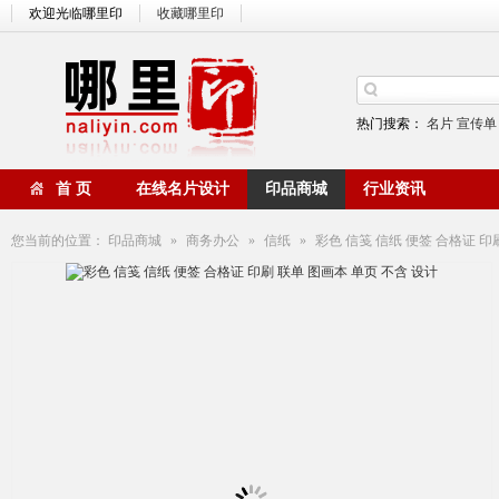
欢迎光临哪里印
收藏哪里印
热门搜索：
名片
宣传单
首 页
在线名片设计
印品商城
行业资讯
您当前的位置：
印品商城
»
商务办公
»
信纸
»
彩色 信笺 信纸 便签 合格证 印