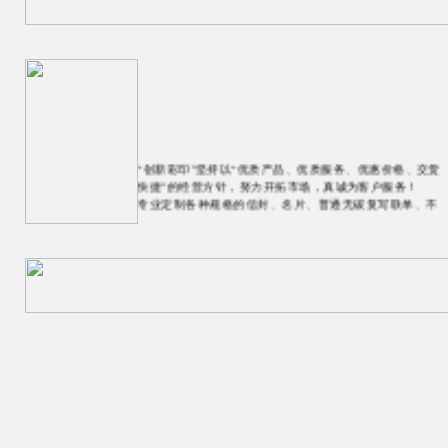
“创新彩印”坚持以“优质产品、优质服务、优惠价格、交货
快捷”的经营方针，努力开拓市场，真诚为客户服务！
专业定制各种规格的信封、名片、普通无碳复写联单、不
干胶、菜谱、信纸、信封、档案袋、报表、手提袋、样
本、画册、书、台历、挂历、彩色广告、黑白广告等等一
切纸张印刷 ，做你公司的最佳设计师，打造你身边的印刷
专家。