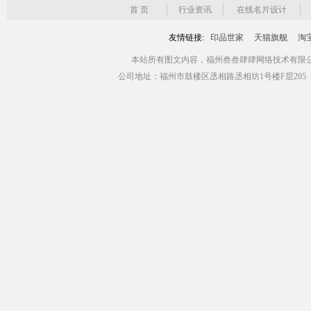
首 页
行业资讯
在线名片设计
友情链接:
印品世家
天猫旗舰
淘
本站所有图文内容，福州叁叁肆肆网络技术有限公司版权所有 Copyr
公司地址：福州市鼓楼区丞相路丞相坊1号楼F层205（青